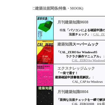
□建築法規関係(特集・MOOK)
月刊建築知識
9608
特集
「パソコンによる確認申請
法規チェック」
：
CAL_Z
建築知識
スーパームック
「CAL_ZERO for Windows95
ラクラク操作マニュアル」
CAL_ZERO for Windows
エクスナレッジ
ムック
「一発で通す！
建築確認申請書徹底解説」
：
CAL_CAP for Windows
月刊建築知識
0804
「面倒な法規チェックを一瞬で解
CAL_ZERO2008 βを収