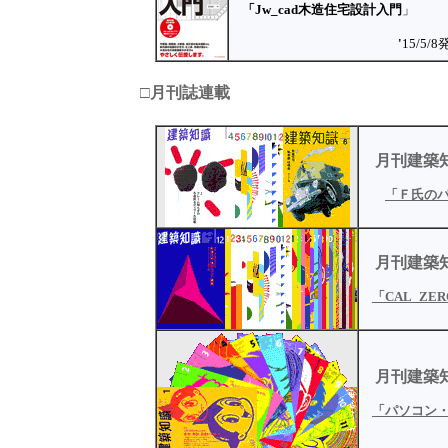
「Jw_cad木造住宅設計入門
」
'
15/5/
□月刊誌連載
月刊
建築
「Ｆ氏の
月刊
建築
「CAL_ZE
月刊
建築
「パソコン