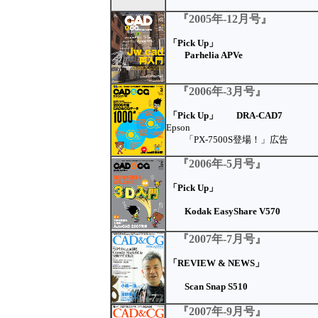
『2005年-12月号』
「Pick Up」
Parhelia APVe
『2006年-3月号』
「Pick Up」 DRA-CAD7
Epson
「PX-7500S登場！」広告
『2006年-5月号』
「Pick Up」
Kodak EasyShare V570
『2007年-7月号』
「REVIEW & NEWS」
Scan Snap S510
『2007年-9月号』