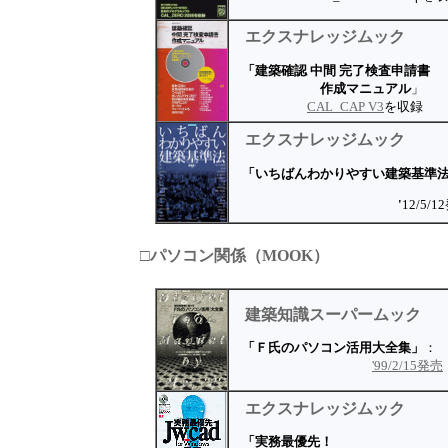
エクスナレッジ
ムック
「建築確認 中間 完了検査申請書
作成マニュアル
」
CAL_CAP V3
を収録
エクスナレッジ
ムック
「いちばんわかりやすい建築基準
'
12/5/1
□パソコン関係（MOOK）
建築知識
スーパームック
「Ｆ氏のパソコン活用大全集」
：
'99/2/15発売
エクスナレッジムック
「実務最優先！