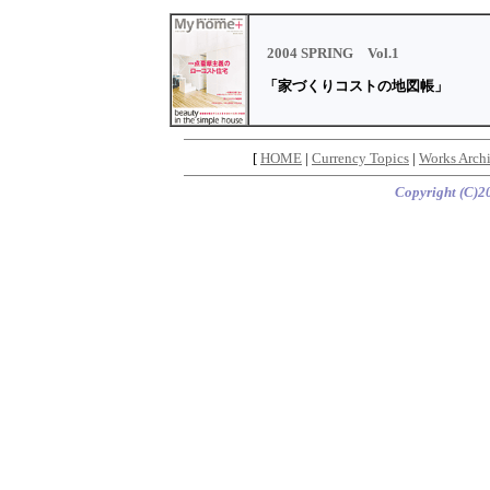
2004 SPRING Vol.1
「
家づくりコストの地図帳
」
[
HOME
|
Currency Topics
|
Works Archi
Copyright (C)20