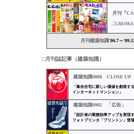
月刊
『C
「CAD Q&A 
月刊
建築知識
'06.7～'09.1
□月刊誌記事（建築知識）
建築知識9808 CLOSE UP
「集合住宅に新しい価値を創造す
インターネットマンション」
建築知識9902 「広告」
「設計者の業務効率アップを実現
フォトプリンタ「プリントン」登