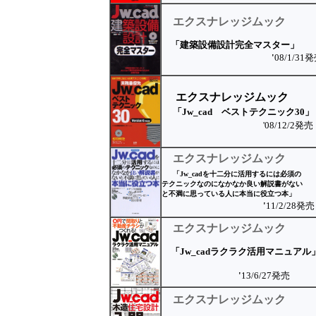
エクスナレッジムック
「建築設備設計完全マスター」
'
08/1/31
エクスナレッジムック
「Jw_cad ベストテクニック30」
'08/12/2発売
エクスナレッジムック
「Jw_cadを十二分に活用するには必須の
テクニックなのになかなか良い解説書がない
と不満に思っている人に本当に役立つ本」
'
11/2/28発売
エクスナレッジムック
「Jw_cad
ラクラク活用マニュアル
'
13/6/27発売
エクスナレッジムック