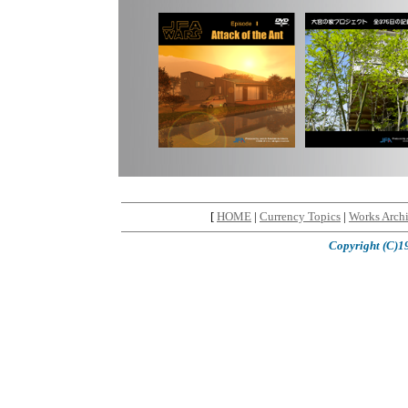
[
HOME
|
Currency Topics
|
Works Archi
Copyright (C)19